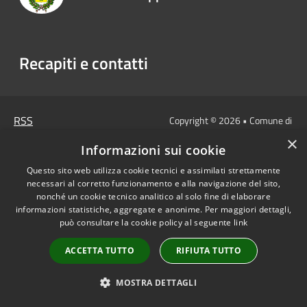
Recapiti e contatti
RSS
Copyright © 2026 • Comune di
Accessibilità
Lappano • Powered by
×
Informazioni sui cookie
Privacy
Municipium
Accesso
•
Cookie
redazione
Questo sito web utilizza cookie tecnici e assimilati strettamente
necessari al corretto funzionamento e alla navigazione del sito,
Mappa del sito
nonché un cookie tecnico analitico al solo fine di elaborare
informazioni statistiche, aggregate e anonime. Per maggiori dettagli,
può consultare la cookie policy al seguente
link
ACCETTA TUTTO
RIFIUTA TUTTO
MOSTRA DETTAGLI